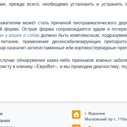
и, прежде всего, необходимо установить и устранить 
ажителям может стать причиной пиотравматического дер
ой форме. Острая форма сопровождается зудом и потере
и у кошек и собак
должно быть комплексным, подразуме
 питание, применение десенсибилизирующих препарато
нар назначит антигистаминные или кортикостероидные пре
 случае обнаружения каких-либо признаков кожных забол
листу в клинику «ЕвроВет», и мы проведем диагностику, п
я
г. Воронеж
Московский пр-т, 110а
ании