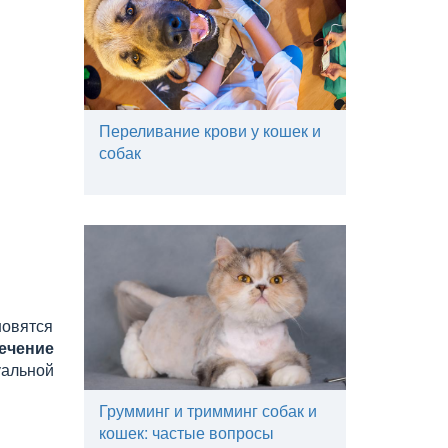
Переливание крови у кошек и
собак
овятся
ечение
уальной
Грумминг и тримминг собак и
кошек: частые вопросы