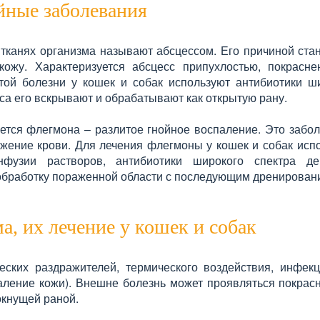
йные заболевания
 тканях организма называют абсцессом. Его причиной ста
ожу. Характеризуется абсцесс припухлостью, покрасн
ой болезни у кошек и собак используют антибиотики ш
са его вскрывают и обрабатывают как открытую рану.
тся флегмона – разлитое гнойное воспаление. Это забо
ажение крови. Для лечения флегмоны у кошек и собак исп
фузии растворов, антибиотики широкого спектра дей
обработку пораженной области с последующим дренирован
а, их лечение у кошек и собак
ских раздражителей, термического воздействия, инфек
аление кожи). Внешне болезнь может проявляться покрас
окнущей раной.