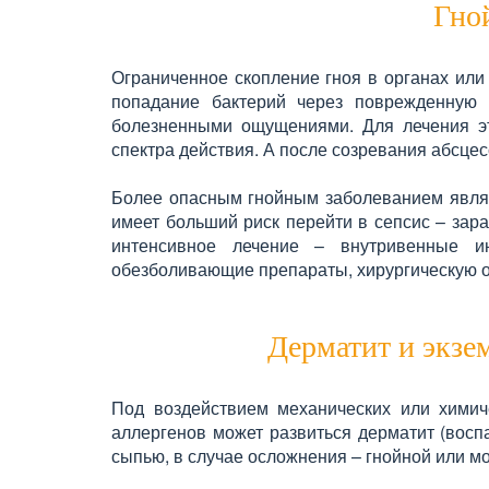
Гно
Ограниченное скопление гноя в органах или
попадание бактерий через поврежденную к
болезненными ощущениями. Для лечения эт
спектра действия. А после созревания абсцес
Более опасным гнойным заболеванием являе
имеет больший риск перейти в сепсис – зар
интенсивное лечение – внутривенные ин
обезболивающие препараты, хирургическую 
Дерматит и экзем
Под воздействием механических или химиче
аллергенов может развиться дерматит (восп
сыпью, в случае осложнения – гнойной или м