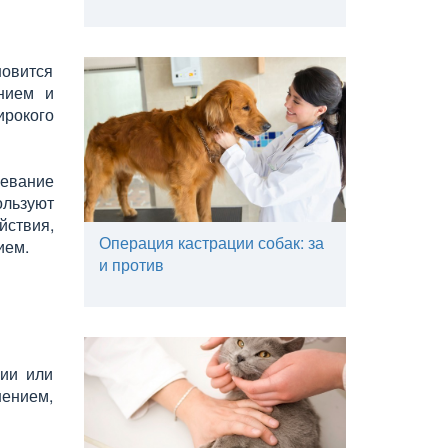
новится
ением и
ирокого
левание
ользуют
ствия,
Операция кастрации собак: за
ием.
и против
ции или
нением,