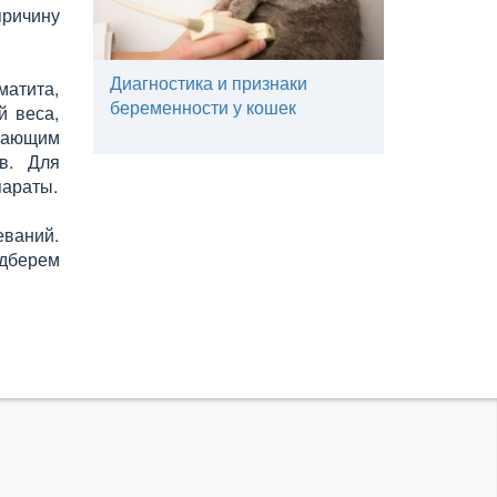
причину
Диагностика и признаки
матита,
беременности у кошек
й веса,
вающим
в. Для
параты.
еваний.
одберем