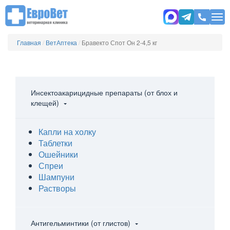
Главная
/
ВетАптека
/
Бравекто Спот Он 2-4,5 кг
Инсектоакарицидные препараты (от блох и
клещей)
Капли на холку
Таблетки
Ошейники
Спреи
Шампуни
Растворы
Антигельминтики (от глистов)