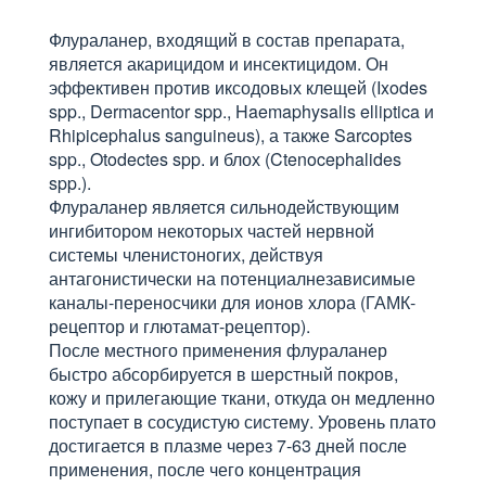
Флураланер, входящий в состав препарата,
является акарицидом и инсектицидом. Он
эффективен против иксодовых клещей (Ixodes
spp., Dermacentor spp., Haemaphysalis elliptica и
Rhipicephalus sanguineus), а также Sarcoptes
spp., Otodectes spp. и блох (Ctenocephalides
spp.).
Флураланер является сильнодействующим
ингибитором некоторых частей нервной
системы членистоногих, действуя
антагонистически на потенциалнезависимые
каналы-переносчики для ионов хлора (ГАМК-
рецептор и глютамат-рецептор).
После местного применения флураланер
быстро абсорбируется в шерстный покров,
кожу и прилегающие ткани, откуда он медленно
поступает в сосудистую систему. Уровень плато
достигается в плазме через 7-63 дней после
применения, после чего концентрация