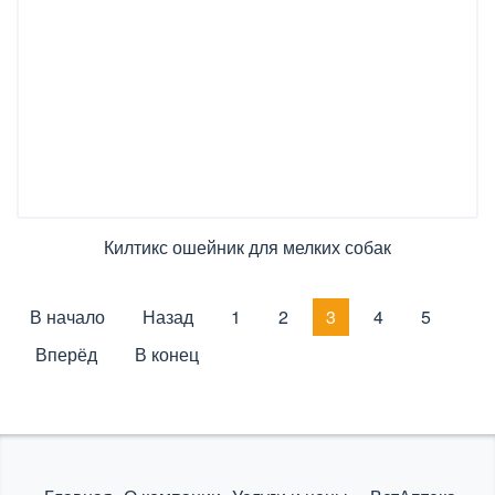
Килтикс ошейник для мелких собак
В начало
Назад
1
2
3
4
5
Вперёд
В конец