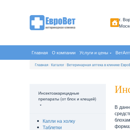
г. Во
Моско
Главная
О компании
Услуги и цены
ВетАпт
Главная
/
Каталог
/
Ветеринарная аптека в клинике Евро
Инс
Инсектоакарицидные
препараты (от блох и клещей)
В данн
средст
блоха
Капли на холку
формах
Таблетки