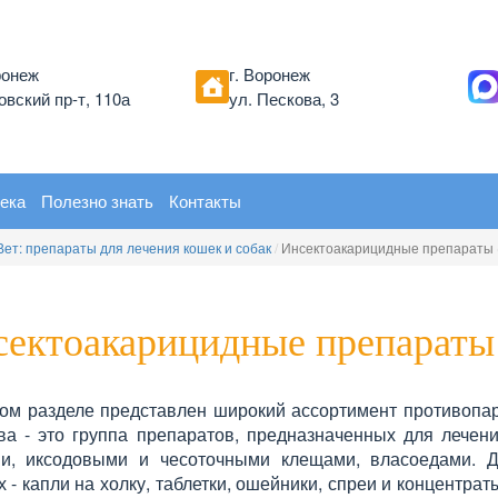
ронеж
г. Воронеж
вский пр-т, 110а
ул. Пескова, 3
ека
Полезно знать
Контакты
Вет: препараты для лечения кошек и собак
/
Инсектоакарицидные препараты (
ектоакарицидные препараты 
ом разделе представлен широкий ассортимент противопа
ва - это группа препаратов, предназначенных для лечен
ми, иксодовыми и чесоточными клещами, власоедами. Д
 - капли на холку, таблетки, ошейники, спреи и концентра