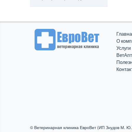
Главна
О комп
Услуги
ВетАпт
Полезн
Контак
© Ветеринарная клиника ЕвроВет (ИП Знудов М. Ю.)